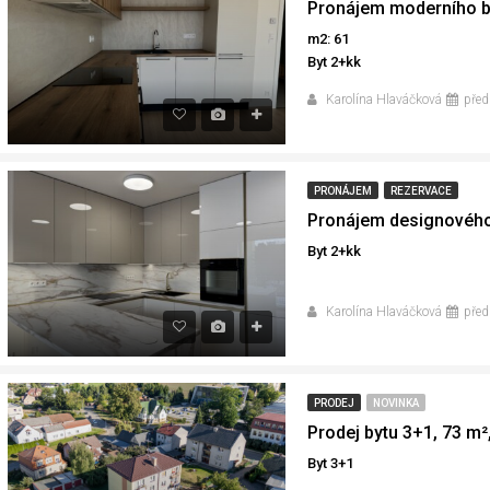
m2: 61
Byt 2+kk
Karolína Hlaváčková
před
PRONÁJEM
REZERVACE
Byt 2+kk
Karolína Hlaváčková
před
PRODEJ
NOVINKA
Byt 3+1