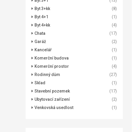
Byt 3+1
(13)
Byt 3+kk
(8)
Byt 4+1
(1)
Byt 4+kk
(4)
Chata
(17)
Garáž
(2)
Kancelář
(1)
Komerční budova
(1)
Komerční prostor
(4)
Rodinný dům
(27)
Sklad
(1)
Stavební pozemek
(17)
Ubytovací zařízení
(2)
Venkovská usedlost
(1)