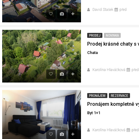
David Stašek
před
PRODEJ
NOVINKA
Chata
Karolína Hlaváčková
před
PRONÁJEM
REZERVACE
Byt 1+1
Karolína Hlaváčková
před