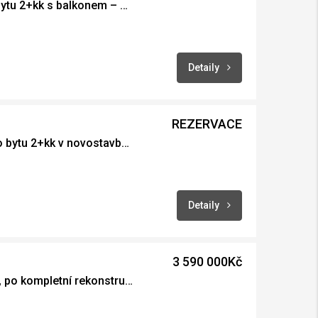
Pronájem moderního bytu 2+kk s balkonem – Ústí nad Orlicí
Detaily
REZERVACE
Pronájem designového bytu 2+kk v novostavbě – Ústí nad Orlicí, ul. Kladská 1607
Detaily
3 590 000Kč
Prodej bytu 3+1, 73 m², po kompletní rekonstrukci, Lanškroun – možnost garáže