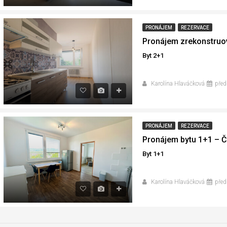
PRONÁJEM
REZERVACE
Byt 2+1
Karolína Hlaváčková
před
PRONÁJEM
REZERVACE
Pronájem bytu 1+1 – 
Byt 1+1
Karolína Hlaváčková
před