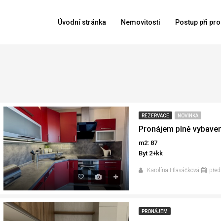
Úvodní stránka
Nemovitosti
Postup při pro
REZERVACE
NOVINKA
m2: 87
Byt 2+kk
Karolína Hlaváčková
před
PRONÁJEM