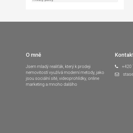
O mně
Kontak
Jsem mladý realiťák, který k prodeji
+420 
nemovitostí využívá moderní metody, jako
stas
jsou sociální sítě, videoprohlídky, online
marketing a mnoho dalšího