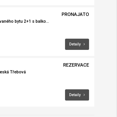
PRONAJATO
Pronájem zrekonstruovaného bytu 2+1 s balkonem, Ústí nad Orlicí
Detaily
REZERVACE
Česká Třebová
Detaily