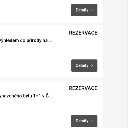
Detaily
REZERVACE
Prodej krásné chaty s výhledem do přírody na Srnově
Detaily
REZERVACE
Pronájem kompletně vybaveného bytu 1+1 v České Třebové, Křib
Detaily