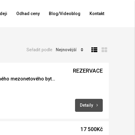
deji
Odhad ceny
Blog/Videoblog
Kontakt
Seřadit podle
Nejnovější
REZERVACE
Pronájem plně vybaveného mezonetového bytu 2+kk s balkonem, Česká Třebová
Detaily
17 500Kč